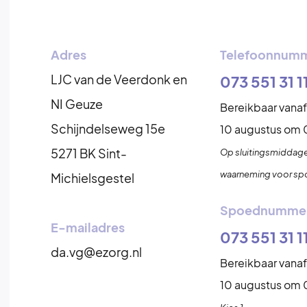
Adres
Telefoonnum
LJC van de Veerdonk en
073 551 31 1
NI Geuze
Bereikbaar vana
Schijndelseweg 15e
10 augustus om 
5271 BK Sint-
Op sluitingsmiddage
waarneming voor spo
Michielsgestel
Spoednumme
E-mailadres
073 551 31 1
da.vg@ezorg.nl
Bereikbaar vana
10 augustus om 