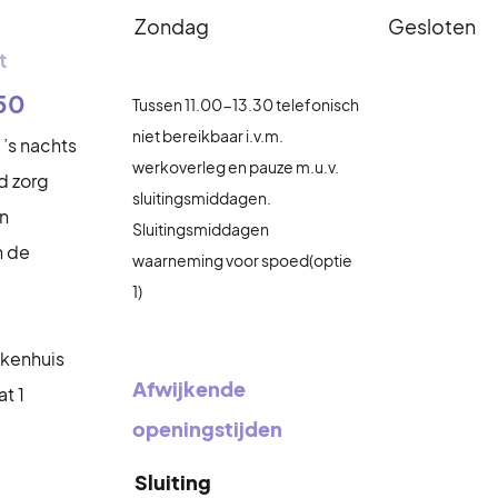
Zondag
Gesloten
t
50
Tussen 11.00-13.30 telefonisch
niet bereikbaar i.v.m.
 ’s nachts
werkoverleg en pauze m.u.v.
d zorg
sluitingsmiddagen.
an
Sluitingsmiddagen
n de
waarneming voor spoed(optie
1)
ekenhuis
Afwijkende
t 1
openingstijden
Sluiting