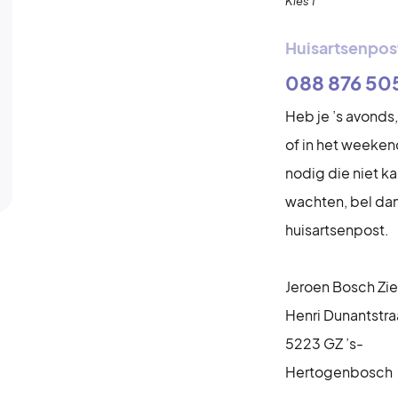
Kies 1
Huisartsenpos
088 876 50
Heb je ’s avonds,
of in het weeken
nodig die niet k
wachten, bel da
huisartsenpost.
Jeroen Bosch Zi
Henri Dunantstraa
5223 GZ ’s-
Hertogenbosch